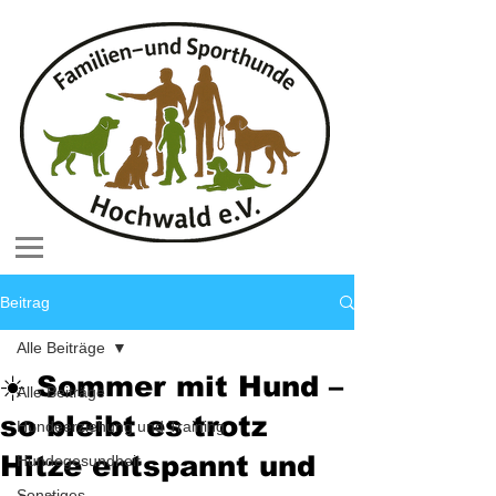
Beitrag
Alle Beiträge
☀️ Sommer mit Hund –
Alle Beiträge
so bleibt es trotz
Hundeerziehung und Training
Hitze entspannt und
Hundegesundheit
Sonstiges