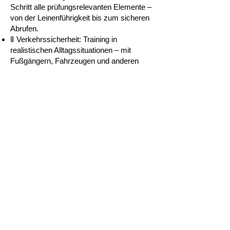
Schritt alle prüfungsrelevanten Elemente –
von der
Leinenführigkeit
bis zum sicheren
Abrufen.
🚦 Verkehrssicherheit: Training in
realistischen Alltagssituationen – mit
Fußgängern, Fahrzeugen und anderen
Ablenkungen.
💡 Deine Vorteile im Kurs
Intensive Betreuung durch erfahrene
Trainer
Individuelles Feedback und gezieltes Üben
prüfungsrelevanter Elemente
Austausch mit anderen Teams in der
gleichen Vorbereitungsphase
Sicherheit & Klarheit über den Ablauf und
die Anforderungen der Prüfung
Ein BH-Vorbereitungskurs lohnt sich –
nicht nur, wenn du die Prüfung ablegen